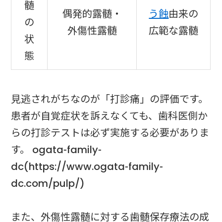
髄
偶発的露髄・
う蝕
由来の
の
外傷性露髄
広範な露髄
状
態
見逃されがちなのが「打診痛」の評価です。
患者が自覚症状を訴えなくても、歯科医側か
らの打診テストは必ず実施する必要がありま
す。 ogata-family-
dc(https://www.ogata-family-
dc.com/pulp/)
また、外傷性露髄に対する歯髄保存療法の成