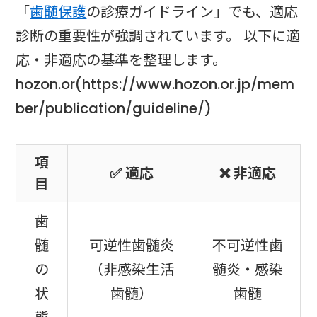
「
歯髄保護
の診療ガイドライン」でも、適応
診断の重要性が強調されています。 以下に適
応・非適応の基準を整理します。
hozon.or(https://www.hozon.or.jp/mem
ber/publication/guideline/)
項
✅ 適応
❌ 非適応
目
歯
髄
可逆性歯髄炎
不可逆性歯
の
（非感染生活
髄炎・感染
状
歯髄）
歯髄