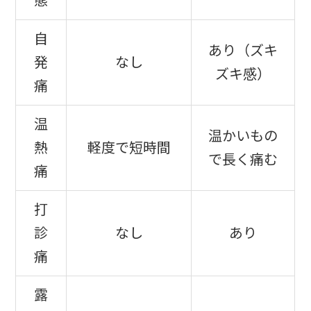
態
自
あり（ズキ
発
なし
ズキ感）
痛
温
温かいもの
熱
軽度で短時間
で長く痛む
痛
打
診
なし
あり
痛
露