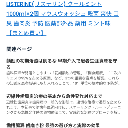
LISTERINE(リステリン) クールミント
1000ml×2個 マウスウォッシュ 殺菌 爽快 口
臭 歯肉炎 予防 医薬部外品 薬用 ミント味
【まとめ買い】
関連ページ
齲蝕の初期治療は削るな 早期介入で患者生涯資産を守
る
歯科医師が見落としやすい「初期齲蝕の管理」「間食頻度」「二次カ
リエスの95%を占める原因」など、3つの重要な盲点を解説。これら
の知識を患者指導に取り入れることで、10年単位の根本的な予防が実
現します。
辺縁性歯周炎治療の基本から急性発作対応まで
辺縁性歯周炎は歯周病の一般的な形態で、適切な治療で進行を止めら
れます。本記事では歯科医師向けに、スケーリング・ルートプレーニ
ングから急性発作時の薬物療法まで、実践的な治療アプローチを解説
しています。患者の回復を加速させる治療戦略は何か？
歯槽膿漏 歯磨き粉 最強の選び方と実際の効果