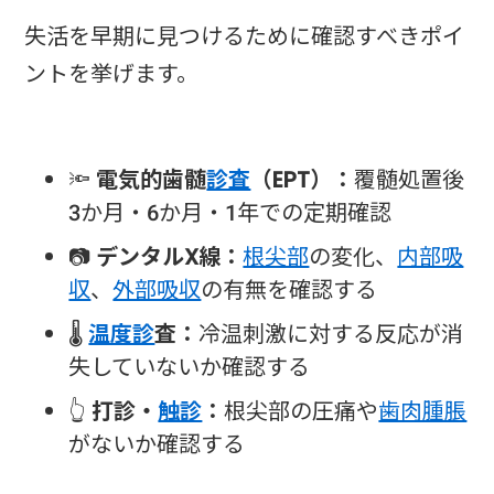
失活を早期に見つけるために確認すべきポイ
ントを挙げます。
🔦
電気的歯髄
診査
（EPT）：
覆髄処置後
3か月・6か月・1年での定期確認
📷
デンタルX線：
根尖部
の変化、
内部吸
収
、
外部吸収
の有無を確認する
🌡️
温度診
査：
冷温刺激に対する反応が消
失していないか確認する
👆
打診・
触診
：
根尖部の圧痛や
歯肉腫脹
がないか確認する