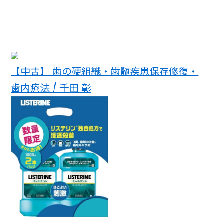
【中古】 歯の硬組織・歯髄疾患保存修復・
歯内療法 / 千田 彰