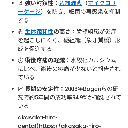
🔬
強い封鎖性：
辺縁漏洩
（
マイクロリ
ーケージ
）を防ぎ、細菌の再感染を抑制
する
💪
生体親和性
の高さ：
歯髄組織が炎症
を起こしにくく、硬組織（象牙質橋）形
成を促進する
⏱
術後疼痛の軽減：
水酸化カルシウム
に比べ、術後の疼痛が少ないと報告され
ている
📈
長期の安定性：
2008年Bogenらの研
究で約5年間の成功率94.9%が確認されて
いる
akasaka-hiro-
dental(https://akasaka-hiro-