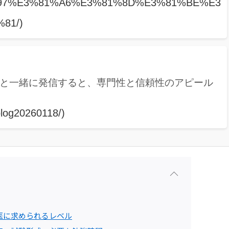
97%E3%81%A6%E3%81%8D%E3%81%BE%E3
81/)
介と一緒に発信すると、専門性と信頼性のアピール
blog20260118/)
科医に求められるレベル