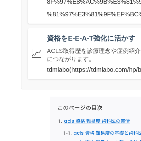
8F%97%E8%AC%9B%E3%81%
%81%97%E3%81%9F%EF%BC%
資格をE-E-A-T強化に活かす
📈
ACLS取得歴を診療理念や症例紹
につながります。
tdmlabo(https://tdmlabo.com/hp/
このページの目次
acls 資格 難易度 歯科医の実情
acls 資格 難易度の基礎と歯