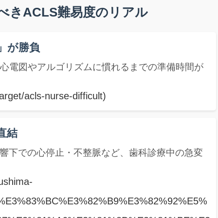
べきACLS難易度のリアル
」が勝負
、心電図やアルゴリズムに慣れるまでの準備時間が
rget/acls-nurse-difficult)
直結
影響下での心停止・不整脈など、歯科診療中の急変
kushima-
2%B3%E3%83%BC%E3%82%B9%E3%82%92%E5%