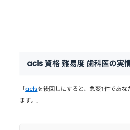
acls 資格 難易度 歯科医の実
「
acls
を後回しにすると、急変1件であな
ます。」