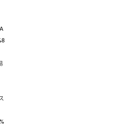
%A
%8
易
ス
E%