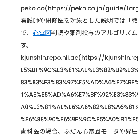
peko.co(https://peko.co.jp/guide/targ
看護師や研修医を対象とした説明では「教
で、
心電図
判読や薬剤投与のアルゴリズム
す。
kjunshin.repo.nii.ac(https://kjunshin
E5%BF%9C%E3%81%AE%E3%82%B9%E3
83%83%E3%83%97%E5%AD%A6%E7%BF
1%AE%E5%AD%A6%E7%BF%92%E3%83%
A0%E3%81%AE%E6%A6%82%E8%A6%81
%E6%88%90%E6%9E%9C%E5%A0%B1%E5
歯科医の場合、ふだん心電図モニタや昇圧