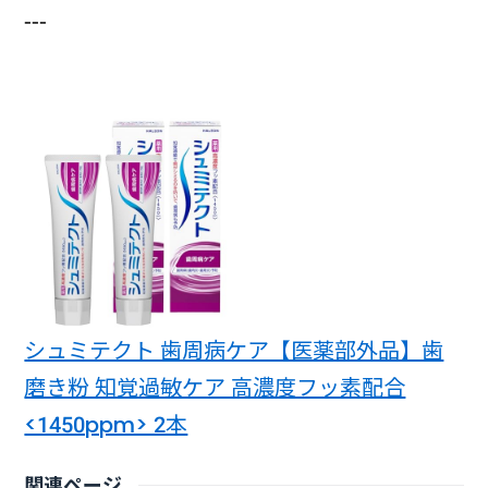
---
シュミテクト 歯周病ケア【医薬部外品】歯
磨き粉 知覚過敏ケア 高濃度フッ素配合
<1450ppm> 2本
関連ページ