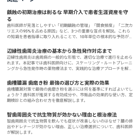
齲蝕の初期治療は削るな 早期介入で患者生涯資産を守
る
歯科医師が見落としやすい「初期齲蝕の管理」「間食頻度」「二次カ
リエスの95%を占める原因」など、3つの重要な盲点を解説。これら
の知識を患者指導に取り入れることで、10年単位の根本的な予防が実
現します。
辺縁性歯周炎治療の基本から急性発作対応まで
辺縁性歯周炎は歯周病の一般的な形態で、適切な治療で進行を止めら
れます。本記事では歯科医師向けに、スケーリング・ルートプレーニ
ングから急性発作時の薬物療法まで、実践的な治療アプローチを解説
しています。患者の回復を加速させる治療戦略は何か？
歯槽膿漏 歯磨き粉 最強の選び方と実際の効果
歯槽膿漏対策で最強の歯磨き粉を選ぶには何を基準にすればよいでし
ょうか？歯科医が推奨する有効成分や、市販品の効果的な使い方、定
期検診との組み合わせ方を徹底解説します。
智歯周囲炎で抗生物質が効かない理由と根治療法
智歯周囲炎で抗生物質を飲んでも症状が改善しないのはなぜ？膿の排
出やドレナージが効かない理由、正しい治療選択について、歯科医師
が解説します。