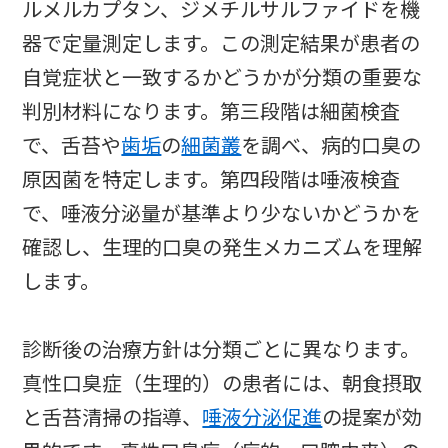
ルメルカプタン、ジメチルサルファイドを機
器で定量測定します。この測定結果が患者の
自覚症状と一致するかどうかが分類の重要な
判別材料になります。第三段階は細菌検査
で、舌苔や
歯垢
の
細菌叢
を調べ、病的口臭の
原因菌を特定します。第四段階は唾液検査
で、唾液分泌量が基準より少ないかどうかを
確認し、生理的口臭の発生メカニズムを理解
します。
診断後の治療方針は分類ごとに異なります。
真性口臭症（生理的）の患者には、朝食摂取
と舌苔清掃の指導、
唾液分泌促進
の提案が効