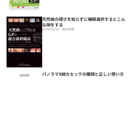
天然歯の硬さを知らずに補綴選択するとこん
な損をする
2026/06/23
歯科情報
パノラマX線カセッテの種類と正しい使い方
を解説
2026/06/23
歯科情報
トップページ
歯科情報
口臭症 国際分類とは‐真性・仮性・恐怖症の診断基準