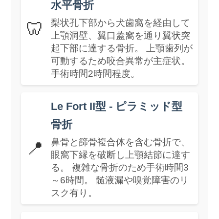
水平骨折
梨状孔下部から犬歯窩を経由して
🦷
上顎洞壁、翼口蓋窩を通り翼状突
起下部に達する骨折。 上顎歯列が
可動するため咬合異常が主症状。
手術時間2時間程度。
Le Fort II型 - ピラミッド型
骨折
鼻骨と篩骨複合体を含む骨折で、
📍
眼窩下縁を破断し上顎結節に達す
る。 複雑な骨折のため手術時間3
～6時間。 髄液漏や嗅覚障害のリ
スク有り。