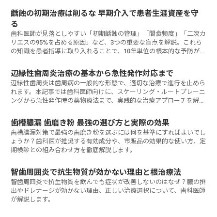
齲蝕の初期治療は削るな 早期介入で患者生涯資産を守
る
歯科医師が見落としやすい「初期齲蝕の管理」「間食頻度」「二次カ
リエスの95%を占める原因」など、3つの重要な盲点を解説。これら
の知識を患者指導に取り入れることで、10年単位の根本的な予防が実
現します。
辺縁性歯周炎治療の基本から急性発作対応まで
辺縁性歯周炎は歯周病の一般的な形態で、適切な治療で進行を止めら
れます。本記事では歯科医師向けに、スケーリング・ルートプレーニ
ングから急性発作時の薬物療法まで、実践的な治療アプローチを解説
しています。患者の回復を加速させる治療戦略は何か？
歯槽膿漏 歯磨き粉 最強の選び方と実際の効果
歯槽膿漏対策で最強の歯磨き粉を選ぶには何を基準にすればよいでし
ょうか？歯科医が推奨する有効成分や、市販品の効果的な使い方、定
期検診との組み合わせ方を徹底解説します。
智歯周囲炎で抗生物質が効かない理由と根治療法
智歯周囲炎で抗生物質を飲んでも症状が改善しないのはなぜ？膿の排
出やドレナージが効かない理由、正しい治療選択について、歯科医師
が解説します。