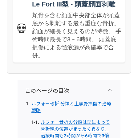
Le Fort III型 - 頭蓋顔面剥離
頬骨を含む顔面中央部全体が頭蓋
底から剥離する最も重症な骨折。
💀
顔面が細長く見えるのが特徴。 手
術時間最長で3～6時間。 頭蓋底
損傷による髄液漏が高確率で合
併。
このページの目次
ルフォー骨折 分類と上顎骨損傷の治療
戦略
ルフォー骨折の分類は型によって
骨折線の位置がまったく異なり、
治療時間も2時間から6時間で3倍