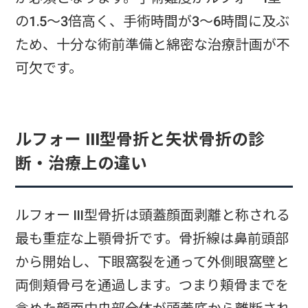
の1.5～3倍高く、手術時間が3～6時間に及ぶ
ため、十分な術前準備と綿密な治療計画が不
可欠です。
ルフォー III型骨折と矢状骨折の診
断・治療上の違い
ルフォー III型骨折は頭蓋顔面剥離と称される
最も重症な上顎骨折です。骨折線は鼻前頭部
から開始し、下眼窩裂を通って外側眼窩壁と
両側頬骨弓を通過します。つまり頬骨までを