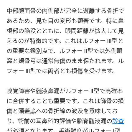
中部顔面骨の内側部が完全に遊離する骨折で
あるため、見た目の変形も顕著です。特に鼻
根部の陥没とともに、眼間距離が拡大して見
えるのが特徴的です。これはルフォー III型と
の重要な鑑別点で、ルフォー II型では外側眼
窩と頬骨弓は通常無傷のまま保たれます。ル
フォー III型では両者とも損傷を受けます。
嗅覚障害や髄液鼻漏がルフォー II型で高確率
に合併することも重要です。これは篩骨の損
傷と頭蓋底への骨折線の波及を意味してお
り、術前の耳鼻科的評価や脳脊髄液漏の
診査
が必須となります。手術難度がルフォー I型