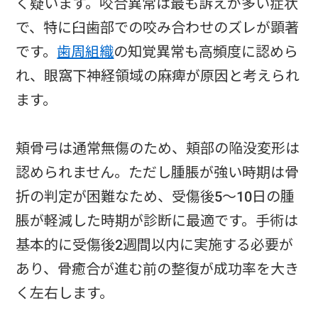
く疑います。咬合異常は最も訴えが多い症状
で、特に臼歯部での咬み合わせのズレが顕著
です。
歯周組織
の知覚異常も高頻度に認めら
れ、眼窩下神経領域の麻痺が原因と考えられ
ます。
頬骨弓は通常無傷のため、頬部の陥没変形は
認められません。ただし腫脹が強い時期は骨
折の判定が困難なため、受傷後5～10日の腫
脹が軽減した時期が診断に最適です。手術は
基本的に受傷後2週間以内に実施する必要が
あり、骨癒合が進む前の整復が成功率を大き
く左右します。