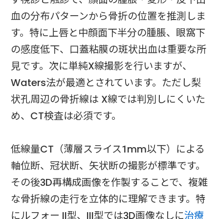
血の分布パターンから骨折の位置を推測しま
す。特に上唇と中顔面下半分の腫脹、眼窩下
の感度低下、口蓋粘膜の斑状出血は重要な所
見です。次に単純X線撮影を行いますが、
Waters法が最適とされています。ただし梨
状孔周辺の骨折線は X線では判別しにくいた
め、CT検査は必須です。
低線量CT（薄層スライス1mm以下）による
軸位断、冠状断、矢状断の撮影が標準です。
その後3D再構成画像を作製することで、複雑
な骨折線の走行を立体的に理解できます。特
にルフォー II型、III型では3D画像なしに
治療