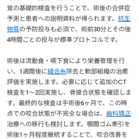
覚の基礎的検査を行うことで、術後の合併症
予測と患者への説明資料が得られます。
抗生
物質
の予防投与も必須で、術前30分とその後
4時間ごとの投与が標準プロトコルです。
術後は流動食・嚥下食により栄養管理を行
い、1週間後に
縫合糸
除去と軟部組織の治癒
評価を実施します。必要に応じて追加のCT
検査を1～2回実施し、骨接合状態を確認しま
す。最終的な検査は手術後6ヶ月で、この時
点での咬合状態が不完全な場合は、
歯科矯正
治療への移行も検討します。顎間ゴム牽引を
術後1ヶ月程度継続することで、咬合改善を