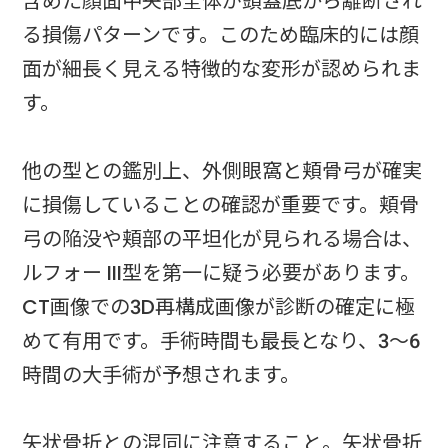
含めた顔面中央部全体が頭蓋底から離断され
る損傷パターンです。このため臨床的には顔
面が細長く見える特徴的な変形が認められま
す。
他の型との鑑別上、外側眼窩と頬骨弓が確実
に損傷していることの確認が重要です。頬骨
弓の陥没や頬部の平坦化が見られる場合は、
ルフォー III型を第一に疑う必要があります。
CT画像での3D再構成画像が診断の確定に極
めて有用です。手術時間も最長となり、3～6
時間の大手術が予想されます。
矢状骨折との混同に注意すること。矢状骨折